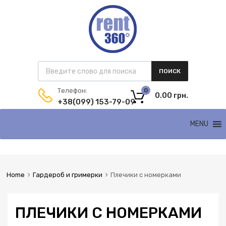
Поиск товаров
ПОИСК
Телефон:
0
0.00
грн.
+38(099) 153-79-09
Skip
MENU
to
content
Home
Гардероб и гримерки
Плечики c номерками
ПЛЕЧИКИ C НОМЕРКАМИ