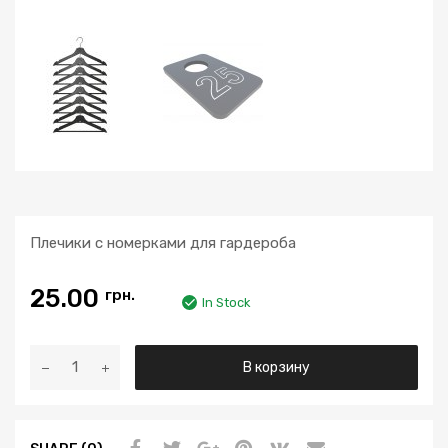
Плечики с номерками для гардероба
25.00
грн.
In Stock
К
В корзину
о
л
и