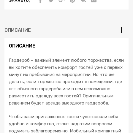
SHARE (0)
ч
е
с
т
ОПИСАНИЕ
в
о
П
ОПИСАНИЕ
л
е
Гардероб – важный элемент любого торжества, если
ч
вы хотите обеспечить комфорт гостей уже с первых
и
минут их пребывания на мероприятии. Но что же
к
делать, если торжество проходит в помещении, где
и
нет обычного гардероба или в нем невозможно
c
разместить одежду всех гостей? Оригинальным
н
решением будет аренда выездного гардероба.
о
м
Чтобы ваши приглашенные гости чувствовали себя
е
удобно и комфортно, стоит над этим вопросом
р
подумать заблаговременно. Мобильный компактный