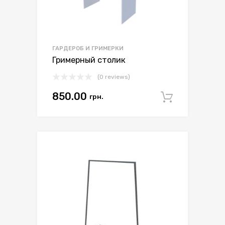
ГАРДЕРОБ И ГРИМЕРКИ
Гримерный столик
(0 reviews)
850.00
грн.
Арендо