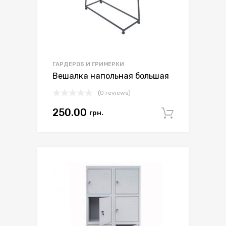
ГАРДЕРОБ И ГРИМЕРКИ
Вешалка напольная большая
(0 reviews)
250.00
грн.
Арендо